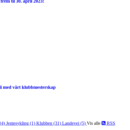
frem til 30. april 2023!
li med vårt klubbmesterskap
 (4)
Jentesykling (1)
Klubben (31)
Landevei (5)
Vis alle
RSS