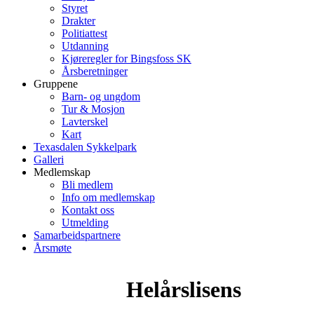
Styret
Drakter
Politiattest
Utdanning
Kjøreregler for Bingsfoss SK
Årsberetninger
Gruppene
Barn- og ungdom
Tur & Mosjon
Lavterskel
Kart
Texasdalen Sykkelpark
Galleri
Medlemskap
Bli medlem
Info om medlemskap
Kontakt oss
Utmelding
Samarbeidspartnere
Årsmøte
Helårslisens