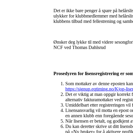
Det er ikke bare penger å spare på helårsl
ulykker for klubbmedlemmer med helårslis
klubbens tilbud med fellestrening og samho
Ønsker deg lykke til med videre sesongfor
NCF ved Thomas Dahlsrud
Prosedyren for lisensregistrering er som
Som mottaker av denne eposten kan du
https://signup.eqtiming.no/Kjop-lisen
Det er viktig at man oppgir korrekt 
alternativ fakturamottaker ved regis
Umiddelbart etter registreringen vil 
Lisensansvarlig vil motta en epost om
en annen klubb enn foregående seson
Når lisensen er betalt, og godkjent 
Du kan deretter skrive ut ditt lisen
på «Ny bruker» for å aktivere profil