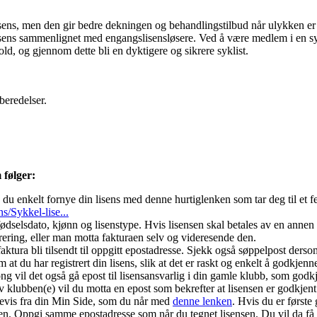
isens, men den gir bedre dekningen og behandlingstilbud når ulykken er 
ens sammenlignet med engangslisensløsere. Ved å være medlem i en syk
ld, og gjennom dette bli en dyktigere og sikrere syklist.
beredelser.
 følger:
 enkelt fornye din lisens med denne hurtiglenken som tar deg til et ferd
s/Sykkel-lise...
fødselsdato, kjønn og lisenstype. Hvis lisensen skal betales av en ann
trering, eller man motta fakturaen selv og videresende den.
faktura bli tilsendt til oppgitt epostadresse. Sjekk også søppelpost ders
 at du har registrert din lisens, slik at det er raskt og enkelt å godkjen
g vil det også gå epost til lisensansvarlig i din gamle klubb, som god
av klubben(e) vil du motta en epost som bekrefter at lisensen er godkjent
sbevis fra din Min Side, som du når med
denne lenken
. Hvis du er først
en. Oppgi samme epostadresse som når du tegnet lisensen. Du vil da få t