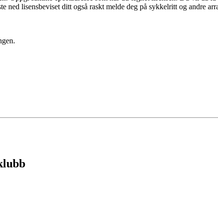
te ned lisensbeviset ditt også raskt melde deg på sykkelritt og andre a
ngen.
lklubb