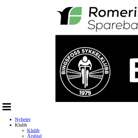
Veksle
navigasjon
Nyheter
Klubb
Klubb
Årshjul