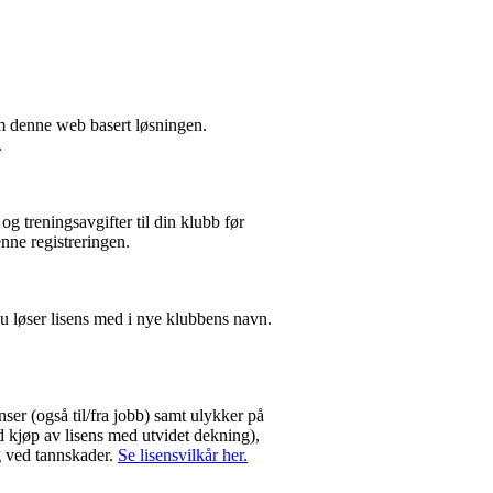
om denne web basert løsningen.
.
og treningsavgifter til din klubb før
enne registreringen.
u løser lisens med i nye klubbens navn.
nser (også til/fra jobb) samt ulykker på
ed kjøp av lisens med utvidet dekning),
g ved tannskader.
Se lisensvilkår her.