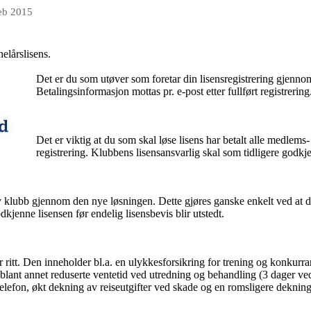
feb 2015
elårslisens.
Det er du som utøver som foretar din lisensregistrering gjenn
Betalingsinformasjon mottas pr. e-post etter fullført registrering
Det er viktig at du som skal løse lisens har betalt alle medlems- 
registrering. Klubbens lisensansvarlig skal som tidligere godkj
y klubb gjennom den nye løsningen. Dette gjøres ganske enkelt ved at d
jenne lisensen før endelig lisensbevis blir utstedt.
per ritt. Den inneholder bl.a. en ulykkesforsikring for trening og konkurra
 er blant annet reduserte ventetid ved utredning og behandling (3 dager v
telefon, økt dekning av reiseutgifter ved skade og en romsligere deknin