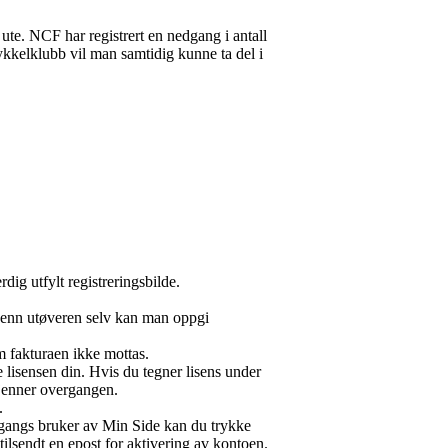
ute. NCF har registrert en nedgang i antall
kelklubb vil man samtidig kunne ta del i
ig utfylt registreringsbilde.
en enn utøveren selv kan man oppgi
om fakturaen ikke mottas.
ne lisensen din. Hvis du tegner lisens under
kjenner overgangen.
.
e gangs bruker av Min Side kan du trykke
ilsendt en epost for aktivering av kontoen.