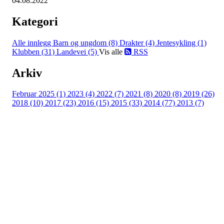
04.08.2022
Kategori
Alle innlegg
Barn og ungdom (8)
Drakter (4)
Jentesykling (1)
Klubben (31)
Landevei (5)
Vis alle
RSS
Arkiv
Februar 2025 (1)
2023 (4)
2022 (7)
2021 (8)
2020 (8)
2019 (26)
2018 (10)
2017 (23)
2016 (15)
2015 (33)
2014 (77)
2013 (7)