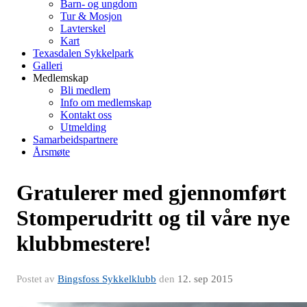
Barn- og ungdom
Tur & Mosjon
Lavterskel
Kart
Texasdalen Sykkelpark
Galleri
Medlemskap
Bli medlem
Info om medlemskap
Kontakt oss
Utmelding
Samarbeidspartnere
Årsmøte
Gratulerer med gjennomført
Stomperudritt og til våre nye
klubbmestere!
Postet av
Bingsfoss Sykkelklubb
den
12. sep 2015