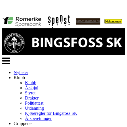
Veksle
navigasjon
Nyheter
Klubb
Klubb
Årshjul
Styret
Drakter
Politiattest
Utdanning
Kjøreregler for Bingsfoss SK
Årsberetninger
Gruppene