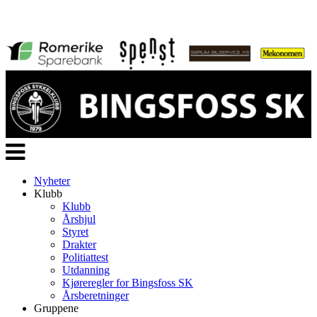
Veksle
navigasjon
Nyheter
Klubb
Klubb
Årshjul
Styret
Drakter
Politiattest
Utdanning
Kjøreregler for Bingsfoss SK
Årsberetninger
Gruppene