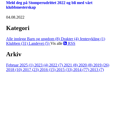
Meld deg på Stomperudrittet 2022 og bli med vårt
klubbmesterskap
04.08.2022
Kategori
Alle innlegg
Barn og ungdom (8)
Drakter (4)
Jentesykling (1)
Klubben (31)
Landevei (5)
Vis alle
RSS
Arkiv
Februar 2025 (1)
2023 (4)
2022 (7)
2021 (8)
2020 (8)
2019 (26)
2018 (10)
2017 (23)
2016 (15)
2015 (33)
2014 (77)
2013 (7)