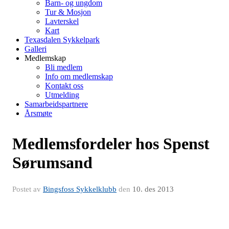
Barn- og ungdom
Tur & Mosjon
Lavterskel
Kart
Texasdalen Sykkelpark
Galleri
Medlemskap
Bli medlem
Info om medlemskap
Kontakt oss
Utmelding
Samarbeidspartnere
Årsmøte
Medlemsfordeler hos Spenst
Sørumsand
Postet av
Bingsfoss Sykkelklubb
den
10. des 2013