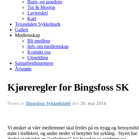
Barn- og ungdom
Tur & Mosjon
Lavterskel
Kart
Texasdalen Sykkelpark
Galleri
Medlemskap
Bli medlem
Info om medlemskap
Kontakt oss
Utmelding
Samarbeidspartnere
Årsmøte
Kjøreregler for Bingsfoss SK
Postet av
Bingsfoss Sykkelklubb
den
20. mai 2014
Vi ønsker at våre medlemmer skal ferdes på en trygg og hensynsful
måte i trafikken, og andre steder vi benytter for sykling. Styret har
derfor utarbeidet en "veiledning" for hvordan vi oppfører oss.