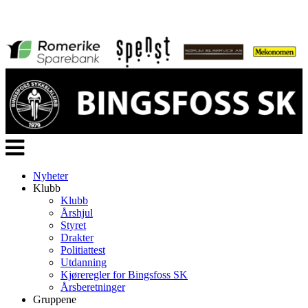
Veksle
navigasjon
Nyheter
Klubb
Klubb
Årshjul
Styret
Drakter
Politiattest
Utdanning
Kjøreregler for Bingsfoss SK
Årsberetninger
Gruppene