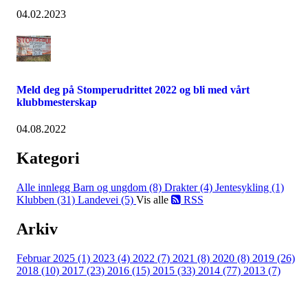
04.02.2023
Meld deg på Stomperudrittet 2022 og bli med vårt
klubbmesterskap
04.08.2022
Kategori
Alle innlegg
Barn og ungdom (8)
Drakter (4)
Jentesykling (1)
Klubben (31)
Landevei (5)
Vis alle
RSS
Arkiv
Februar 2025 (1)
2023 (4)
2022 (7)
2021 (8)
2020 (8)
2019 (26)
2018 (10)
2017 (23)
2016 (15)
2015 (33)
2014 (77)
2013 (7)